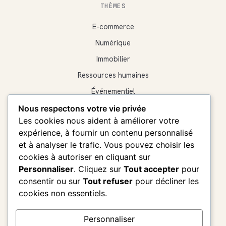
THÈMES
E-commerce
Numérique
Immobilier
Ressources humaines
Événementiel
Transverse
Nous respectons votre vie privée
Les cookies nous aident à améliorer votre
expérience, à fournir un contenu personnalisé
LE SITE
et à analyser le trafic. Vous pouvez choisir les
Le mag
cookies à autoriser en cliquant sur
Personnaliser
. Cliquez sur
Tout accepter
pour
Diagnostic
consentir ou sur
Tout refuser
pour décliner les
Partenaires
cookies non essentiels.
Contact
Personnaliser
À propos