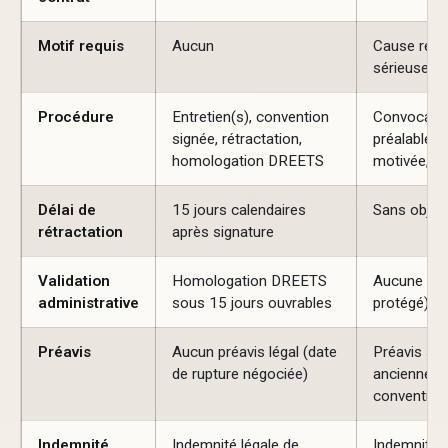
Motif requis
Aucun
Cause réell
sérieuse ob
Procédure
Entretien(s), convention
Convocation
signée, rétractation,
préalable, l
homologation DREETS
motivée, pr
Délai de
15 jours calendaires
Sans objet
rétractation
après signature
Validation
Homologation DREETS
Aucune (sau
administrative
sous 15 jours ouvrables
protégé)
Préavis
Aucun préavis légal (date
Préavis se
de rupture négociée)
ancienneté
convention
Indemnité
Indemnité légale de
Indemnité l