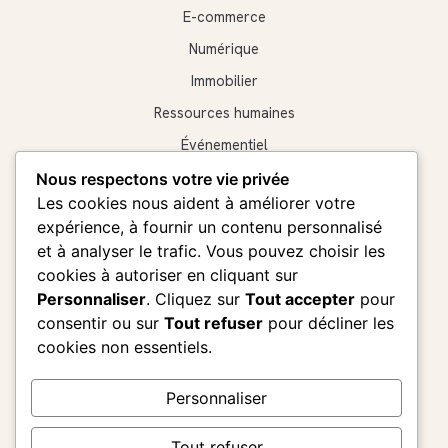
E-commerce
Numérique
Immobilier
Ressources humaines
Événementiel
Transverse
Nous respectons votre vie privée
Les cookies nous aident à améliorer votre
expérience, à fournir un contenu personnalisé
LE SITE
et à analyser le trafic. Vous pouvez choisir les
Le mag
cookies à autoriser en cliquant sur
Personnaliser
. Cliquez sur
Tout accepter
pour
Diagnostic
consentir ou sur
Tout refuser
pour décliner les
Partenaires
cookies non essentiels.
Contact
Personnaliser
À propos
Tout refuser