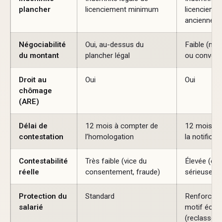
plancher
licenciement minimum
licenciemen
ancienneté 
Négociabilité
Oui, au-dessus du
Faible (mon
du montant
plancher légal
ou convent
Droit au
Oui
Oui
chômage
(ARE)
Délai de
12 mois à compter de
12 mois à 
contestation
l’homologation
la notificat
Contestabilité
Très faible (vice du
Élevée (cau
réelle
consentement, fraude)
sérieuse at
Protection du
Standard
Renforcée 
salarié
motif éco
(reclassem